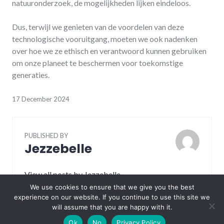
natuuronderzoek, de mogelijkheden lijken eindeloos.
Dus, terwijl we genieten van de voordelen van deze
technologische vooruitgang, moeten we ook nadenken
over hoe we ze ethisch en verantwoord kunnen gebruiken
om onze planeet te beschermen voor toekomstige
generaties.
17 December 2024
PUBLISHED BY
Jezzebelle
View all posts by Jezzebelle
We use cookies to ensure that we give you the best
experience on our website. If you continue to use this site we
Post
will assume that you are happy with it.
Ok
No
Privacy Policy
PREVIOUS