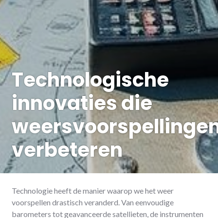
Technologische
innovaties die
weersvoorspellinge
verbeteren
Technologie heeft de manier waarop we het weer
voorspellen drastisch veranderd. Van eenvoudige
barometers tot geavanceerde satellieten, de instrumenten